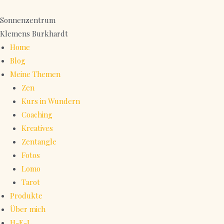
Zum
Inhalt
Sonnenzentrum
springen
Klemens Burkhardt
Home
Blog
Meine Themen
Zen
Kurs in Wundern
Coaching
Kreatives
Zentangle
Fotos
Lomo
Tarot
Produkte
Über mich
H-E-L