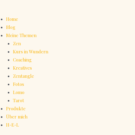
Home
Blog
Meine Themen
Zen
Kurs in Wundern
Coaching
Kreatives
Zentangle
Fotos
Lomo
Tarot
Produkte
Über mich
H-E-L