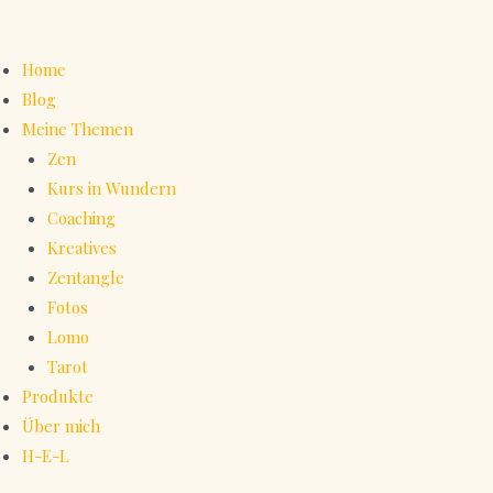
Home
Blog
Meine Themen
Zen
Kurs in Wundern
Coaching
Kreatives
Zentangle
Fotos
Lomo
Tarot
Produkte
Über mich
H-E-L