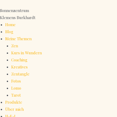
Zum
Inhalt
Sonnenzentrum
springen
Klemens Burkhardt
Home
Blog
Meine Themen
Zen
Kurs in Wundern
Coaching
Kreatives
Zentangle
Fotos
Lomo
Tarot
Produkte
Über mich
H-E-L