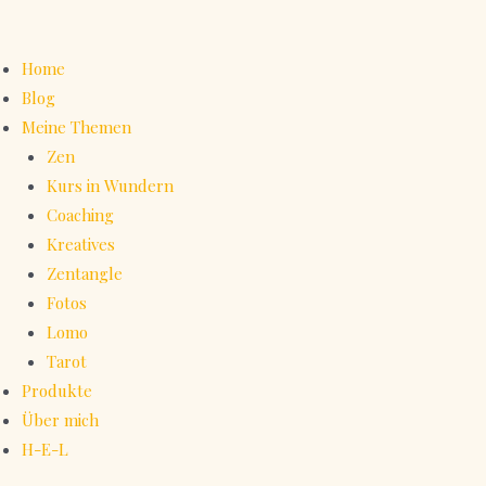
Home
Blog
Meine Themen
Zen
Kurs in Wundern
Coaching
Kreatives
Zentangle
Fotos
Lomo
Tarot
Produkte
Über mich
H-E-L