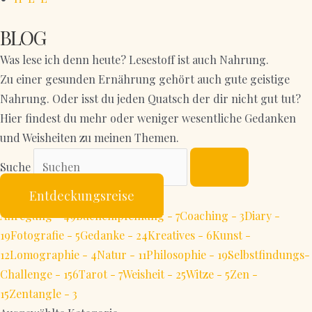
BLOG
Was lese ich denn heute? Lesestoff ist auch Nahrung.
Zu einer gesunden Ernährung gehört auch gute geistige
Nahrung. Oder isst du jeden Quatsch der dir nicht gut tut?
Hier findest du mehr oder weniger wesentliche Gedanken
und Weisheiten zu meinen Themen.
Suche
Entdeckungsreise
Anregung - 49
Buchempfehlung - 7
Coaching - 3
Diary -
19
Fotografie - 5
Gedanke - 24
Kreatives - 6
Kunst -
12
Lomographie - 4
Natur - 11
Philosophie - 19
Selbstfindungs-
Challenge - 156
Tarot - 7
Weisheit - 25
Witze - 5
Zen -
15
Zentangle - 3