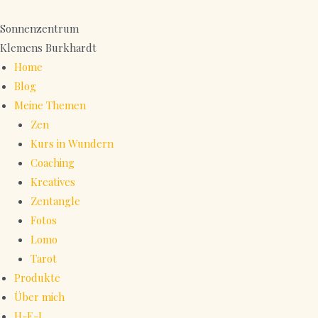
Zum
Inhalt
Sonnenzentrum
springen
Klemens Burkhardt
Home
Blog
Meine Themen
Zen
Kurs in Wundern
Coaching
Kreatives
Zentangle
Fotos
Lomo
Tarot
Produkte
Über mich
H-E-L