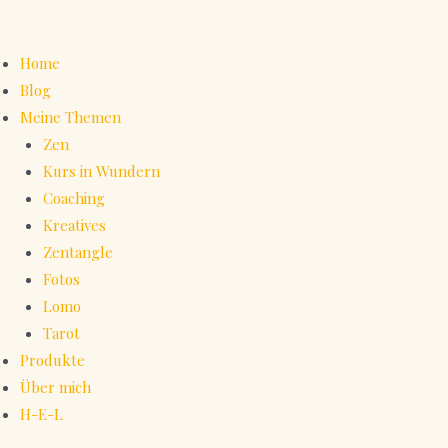
Home
Blog
Meine Themen
Zen
Kurs in Wundern
Coaching
Kreatives
Zentangle
Fotos
Lomo
Tarot
Produkte
Über mich
H-E-L