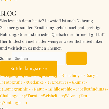
BLOG
Was lese ich denn heute? Lesestoff ist auch Nahrung.
Zu einer gesunden Ernährung gehört auch gute geistige
Nahrung. Oder isst du jeden Quatsch der dir nicht gut tut?
Hier findest du mehr oder weniger wesentliche Gedanken
und Weisheiten zu meinen Themen.
Suche
Entdeckungsreise
Anregung - 49
Buchempfehlung - 7
Coaching - 3
Diary -
19
Fotografie - 5
Gedanke - 24
Kreatives - 6
Kunst -
12
Lomographie - 4
Natur - 11
Philosophie - 19
Selbstfindungs-
Challenge - 156
Tarot - 7
Weisheit - 25
Witze - 5
Zen -
15
Zentangle - 3