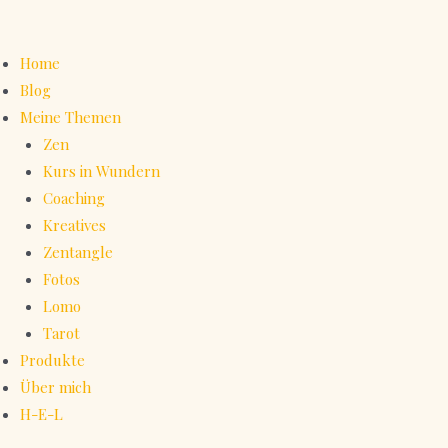
Home
Blog
Meine Themen
Zen
Kurs in Wundern
Coaching
Kreatives
Zentangle
Fotos
Lomo
Tarot
Produkte
Über mich
H-E-L