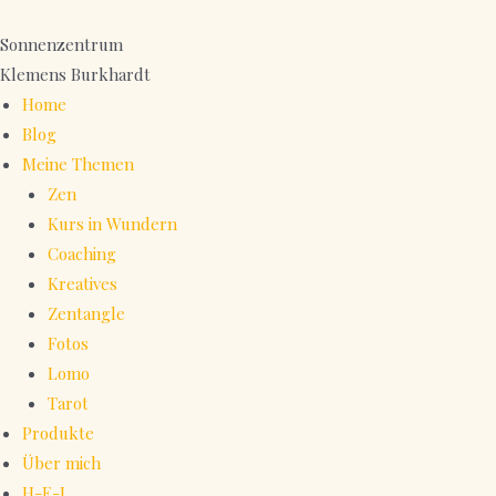
Zum
Inhalt
Sonnenzentrum
springen
Klemens Burkhardt
Home
Blog
Meine Themen
Zen
Kurs in Wundern
Coaching
Kreatives
Zentangle
Fotos
Lomo
Tarot
Produkte
Über mich
H-E-L