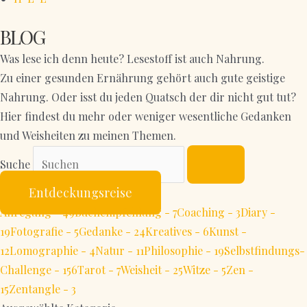
BLOG
Was lese ich denn heute? Lesestoff ist auch Nahrung.
Zu einer gesunden Ernährung gehört auch gute geistige
Nahrung. Oder isst du jeden Quatsch der dir nicht gut tut?
Hier findest du mehr oder weniger wesentliche Gedanken
und Weisheiten zu meinen Themen.
Suche
Entdeckungsreise
Anregung - 49
Buchempfehlung - 7
Coaching - 3
Diary -
19
Fotografie - 5
Gedanke - 24
Kreatives - 6
Kunst -
12
Lomographie - 4
Natur - 11
Philosophie - 19
Selbstfindungs-
Challenge - 156
Tarot - 7
Weisheit - 25
Witze - 5
Zen -
15
Zentangle - 3